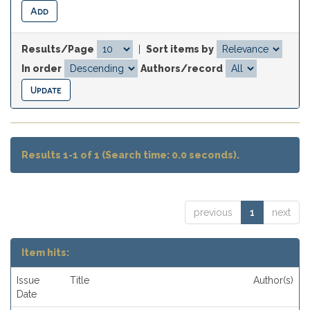
Results/Page
|
Sort items by
In order
Authors/record
Results 1-1 of 1 (Search time: 0.0 seconds).
previous
1
next
Item hits:
Issue
Title
Author(s)
Date