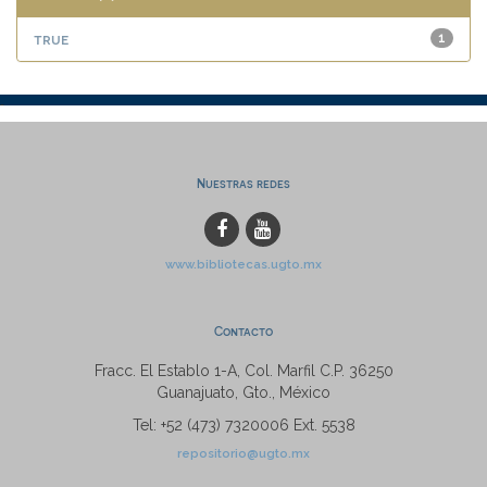
true
1
Nuestras redes
www.bibliotecas.ugto.mx
Contacto
Fracc. El Establo 1-A, Col. Marfil C.P. 36250
Guanajuato, Gto., México
Tel: +52 (473) 7320006 Ext. 5538
repositorio@ugto.mx