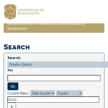
Skip
navigation
Repositorio Institucional de la Universidad de
Guanajuato
Search
Search:
for
Current filters: