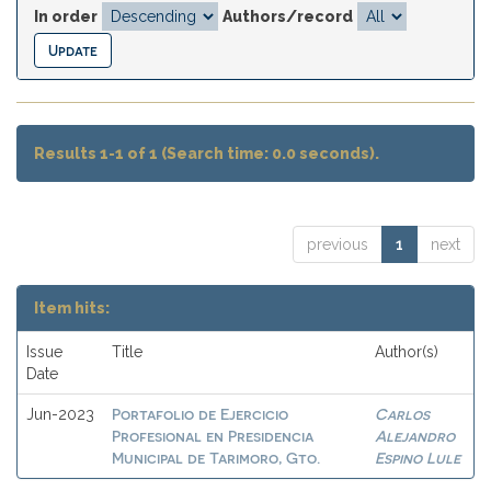
In order
Authors/record
Results 1-1 of 1 (Search time: 0.0 seconds).
previous
1
next
Item hits:
Issue
Title
Author(s)
Date
Portafolio de Ejercicio
Carlos
Jun-2023
Profesional en Presidencia
Alejandro
Municipal de Tarimoro, Gto.
Espino Lule