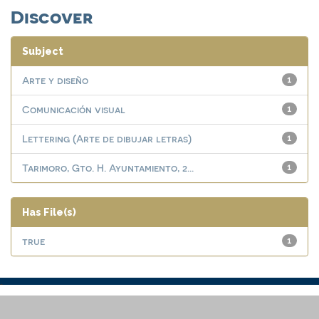
Discover
Subject
Arte y diseño
1
Comunicación visual
1
Lettering (Arte de dibujar letras)
1
Tarimoro, Gto. H. Ayuntamiento, 2...
1
Has File(s)
true
1