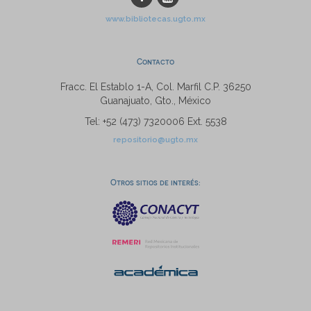
www.bibliotecas.ugto.mx
Contacto
Fracc. El Establo 1-A, Col. Marfil C.P. 36250
Guanajuato, Gto., México
Tel: +52 (473) 7320006 Ext. 5538
repositorio@ugto.mx
Otros sitios de interés: