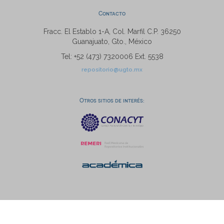
Contacto
Fracc. El Establo 1-A, Col. Marfil C.P. 36250
Guanajuato, Gto., México
Tel: +52 (473) 7320006 Ext. 5538
repositorio@ugto.mx
Otros sitios de interés: