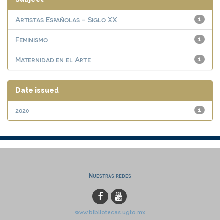
Artistas Españolas – Siglo XX
1
Feminismo
1
Maternidad en el Arte
1
Date issued
2020
1
Nuestras redes
www.bibliotecas.ugto.mx