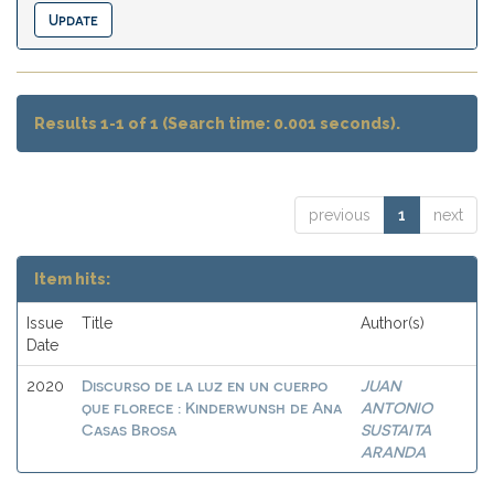
Results 1-1 of 1 (Search time: 0.001 seconds).
previous
1
next
Item hits:
Issue
Title
Author(s)
Date
Discurso de la luz en un cuerpo
JUAN
2020
que florece : Kinderwunsh de Ana
ANTONIO
Casas Brosa
SUSTAITA
ARANDA