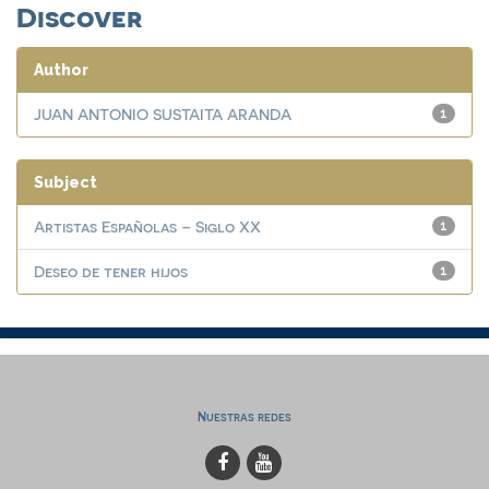
Discover
Author
JUAN ANTONIO SUSTAITA ARANDA
1
Subject
Artistas Españolas – Siglo XX
1
Deseo de tener hijos
1
Nuestras redes