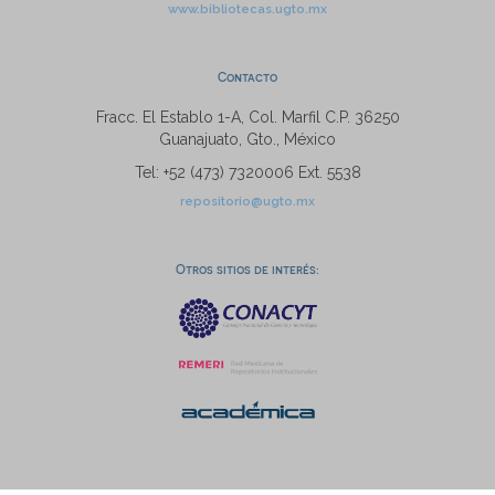
www.bibliotecas.ugto.mx
Contacto
Fracc. El Establo 1-A, Col. Marfil C.P. 36250
Guanajuato, Gto., México
Tel: +52 (473) 7320006 Ext. 5538
repositorio@ugto.mx
Otros sitios de interés: