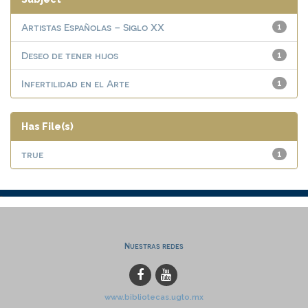
Artistas Españolas – Siglo XX
1
Deseo de tener hijos
1
Infertilidad en el Arte
1
Has File(s)
true
1
Nuestras redes
www.bibliotecas.ugto.mx