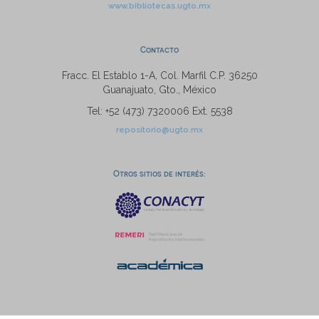
www.bibliotecas.ugto.mx
Contacto
Fracc. El Establo 1-A, Col. Marfil C.P. 36250
Guanajuato, Gto., México
Tel: +52 (473) 7320006 Ext. 5538
repositorio@ugto.mx
Otros sitios de interés: