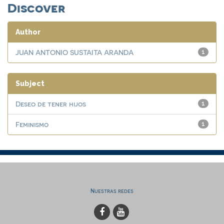
Discover
Author
JUAN ANTONIO SUSTAITA ARANDA
1
Subject
Deseo de tener hijos
1
Feminismo
1
Nuestras redes