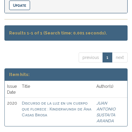
Results 1-1 of 1 (Search time: 0.001 seconds).
previous
1
next
Item hits:
Issue
Title
Author(s)
Date
Discurso de la luz en un cuerpo
JUAN
2020
que florece : Kinderwunsh de Ana
ANTONIO
Casas Brosa
SUSTAITA
ARANDA