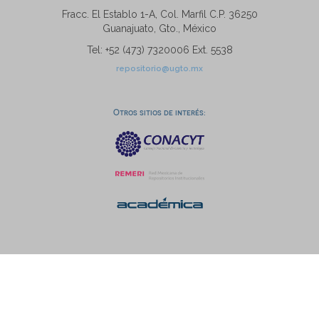
Fracc. El Establo 1-A, Col. Marfil C.P. 36250
Guanajuato, Gto., México
Tel: +52 (473) 7320006 Ext. 5538
repositorio@ugto.mx
Otros sitios de interés: