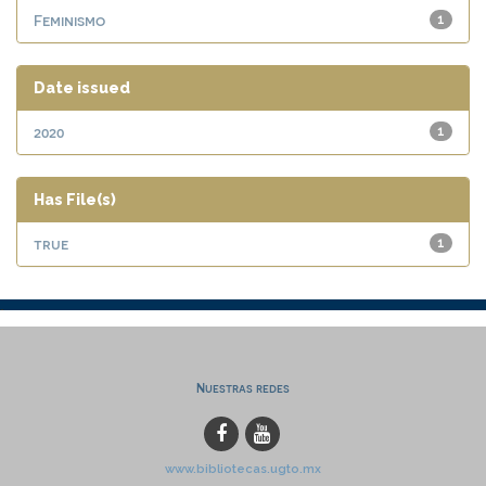
Feminismo
1
Date issued
2020
1
Has File(s)
true
1
Nuestras redes
www.bibliotecas.ugto.mx