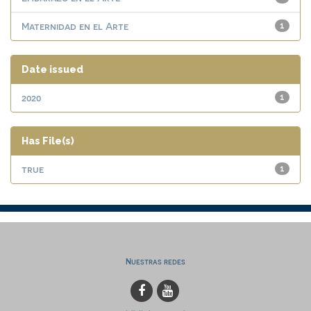
Maternidad en el Arte
1
Date issued
2020
1
Has File(s)
true
1
Nuestras redes