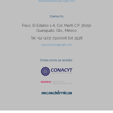
www.bibliotecas.ugto.mx
Contacto
Fracc. El Establo 1-A, Col. Marfil C.P. 36250
Guanajuato, Gto., México
Tel: +52 (473) 7320006 Ext. 5538
repositorio@ugto.mx
Otros sitios de interés: