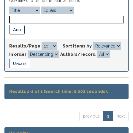
Use filters to refine the search results.
Results/Page
|
Sort items by
In order
Authors/record
Results 1-1 of 1 (Search time: 0.002 seconds).
previous
1
next