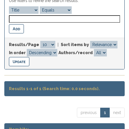
Use filters to refine the search results.
Results/Page
|
Sort items by
In order
Authors/record
Results 1-1 of 1 (Search time: 0.0 seconds).
previous
1
next