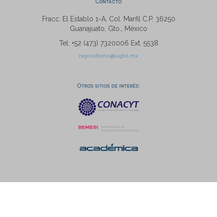
Contacto
Fracc. El Establo 1-A, Col. Marfil C.P. 36250
Guanajuato, Gto., México
Tel: +52 (473) 7320006 Ext. 5538
repositorio@ugto.mx
Otros sitios de interés: