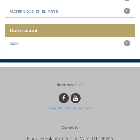
Maternidad en el Arte
1
Date issued
2020
1
Nuestras redes
www.bibliotecas.ugto.mx
Contacto
Fracc. El Establo 1-A, Col. Marfil C.P. 36250