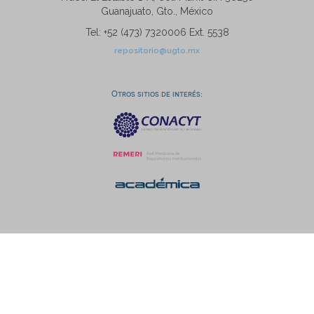
Guanajuato, Gto., México
Tel: +52 (473) 7320006 Ext. 5538
repositorio@ugto.mx
Otros sitios de interés: