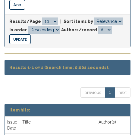
Results/Page
|
Sort items by
In order
Authors/record
Results 1-1 of 1 (Search time: 0.001 seconds).
previous
1
next
Item hits:
Issue
Title
Author(s)
Date