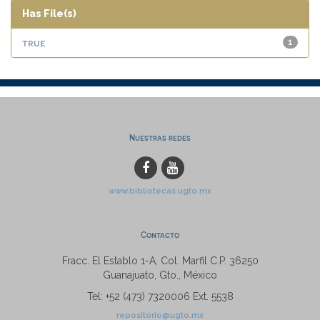
Has File(s)
true
1
Nuestras redes
www.bibliotecas.ugto.mx
Contacto
Fracc. El Establo 1-A, Col. Marfil C.P. 36250
Guanajuato, Gto., México
Tel: +52 (473) 7320006 Ext. 5538
repositorio@ugto.mx