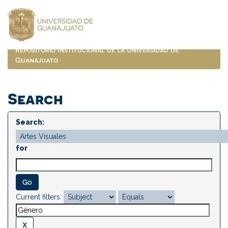
Skip
navigation
Repositorio Institucional de la Universidad de
Guanajuato
Search
Search:
for
Current filters: