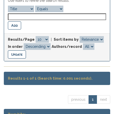
Use filters to refine the search results.
Results/Page
|
Sort items by
In order
Authors/record
Results 1-1 of 1 (Search time: 0.001 seconds).
previous
1
next