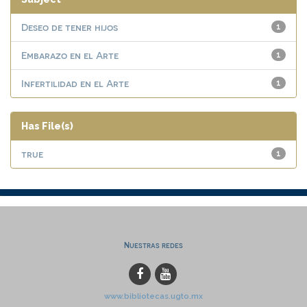
Deseo de tener hijos
1
Embarazo en el Arte
1
Infertilidad en el Arte
1
Has File(s)
true
1
Nuestras redes
www.bibliotecas.ugto.mx