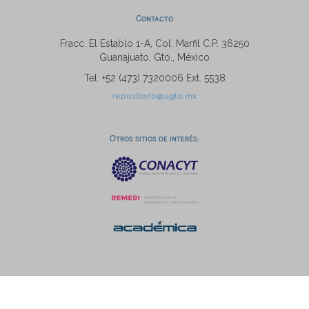
Contacto
Fracc. El Establo 1-A, Col. Marfil C.P. 36250
Guanajuato, Gto., México
Tel: +52 (473) 7320006 Ext. 5538
repositorio@ugto.mx
Otros sitios de interés: