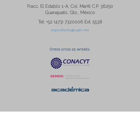
Fracc. El Establo 1-A, Col. Marfil C.P. 36250
Guanajuato, Gto., México
Tel: +52 (473) 7320006 Ext. 5538
repositorio@ugto.mx
Otros sitios de interés: