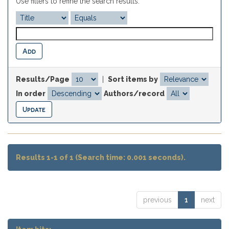
Use filters to refine the search results.
Results/Page
|
Sort items by
In order
Authors/record
Results 1-1 of 1 (Search time: 0.001 seconds).
previous
1
next