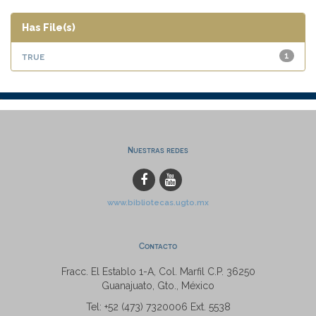
Has File(s)
true
1
Nuestras redes
www.bibliotecas.ugto.mx
Contacto
Fracc. El Establo 1-A, Col. Marfil C.P. 36250
Guanajuato, Gto., México
Tel: +52 (473) 7320006 Ext. 5538