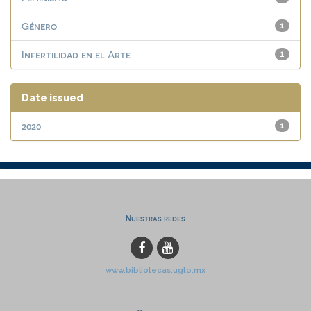
Género
1
Infertilidad en el Arte
1
Date issued
2020
1
Nuestras redes
www.bibliotecas.ugto.mx