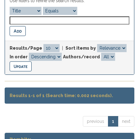
Use filters to refine the search results.
Results/Page
|
Sort items by
In order
Authors/record
Results 1-1 of 1 (Search time: 0.002 seconds).
previous
1
next