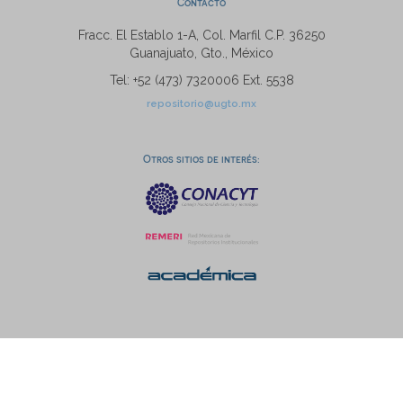
Contacto
Fracc. El Establo 1-A, Col. Marfil C.P. 36250
Guanajuato, Gto., México
Tel: +52 (473) 7320006 Ext. 5538
repositorio@ugto.mx
Otros sitios de interés: