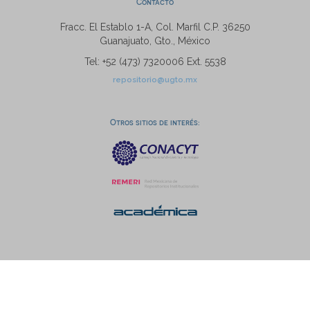
Contacto
Fracc. El Establo 1-A, Col. Marfil C.P. 36250
Guanajuato, Gto., México
Tel: +52 (473) 7320006 Ext. 5538
repositorio@ugto.mx
Otros sitios de interés: