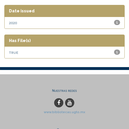
Date issued
2020
1
Has File(s)
true
1
Nuestras redes
www.bibliotecas.ugto.mx