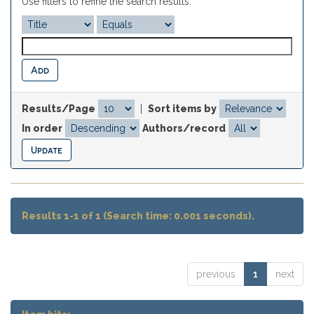
Use filters to refine the search results.
Results/Page
|
Sort items by
In order
Authors/record
Results 1-1 of 1 (Search time: 0.001 seconds).
previous
1
next