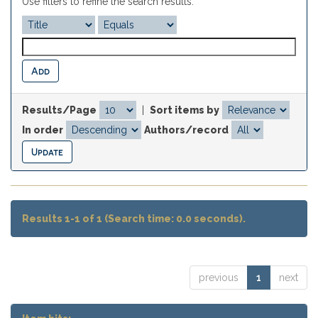
Use filters to refine the search results.
Results/Page
|
Sort items by
In order
Authors/record
Results 1-1 of 1 (Search time: 0.0 seconds).
previous
1
next