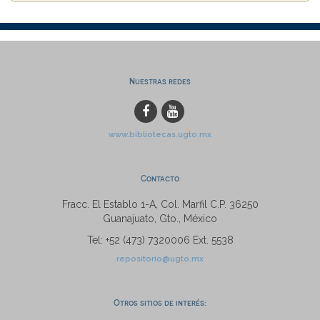
Nuestras redes
www.bibliotecas.ugto.mx
Contacto
Fracc. El Establo 1-A, Col. Marfil C.P. 36250
Guanajuato, Gto., México
Tel: +52 (473) 7320006 Ext. 5538
repositorio@ugto.mx
Otros sitios de interés: