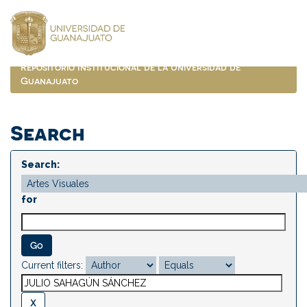
Skip
navigation
Repositorio Institucional de la Universidad de
Guanajuato
Search
Search:
for
Current filters: