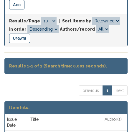
Results/Page
|
Sort items by
In order
Authors/record
Results 1-1 of 1 (Search time: 0.001 seconds).
previous
1
next
Item hits:
Issue
Title
Author(s)
Date