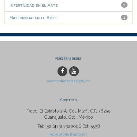
Infertilidad en el Arte
1
Maternidad en el Arte
1
Nuestras redes
www.bibliotecas.ugto.mx
Contacto
Fracc. El Establo 1-A, Col. Marfil C.P. 36250
Guanajuato, Gto., México
Tel: +52 (473) 7320006 Ext. 5538
repositorio@ugto.mx