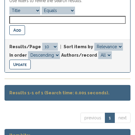
Use filters to refine the search results.
Results/Page
|
Sort items by
In order
Authors/record
Results 1-1 of 1 (Search time: 0.001 seconds).
previous
1
next