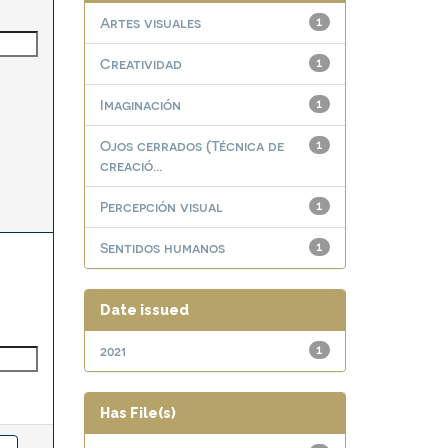
Artes visuales
1
Creatividad
1
Imaginación
1
Ojos cerrados (Técnica de
1
creació...
Percepción visual
1
Sentidos humanos
1
Date issued
2021
1
Has File(s)