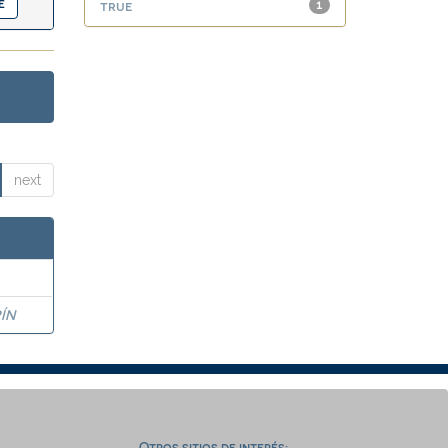
true
1
next
ÍN
Otros sitios de interés: