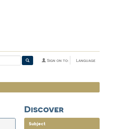
Sign on to:
Language
Discover
Subject