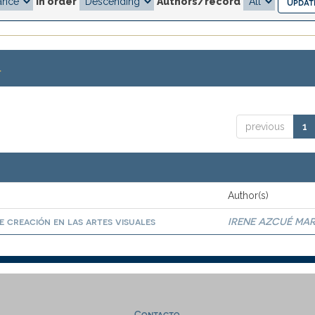
In order
Authors/record
.
previous
1
Author(s)
 creación en las artes visuales
IRENE AZCUÉ MAR
Contacto