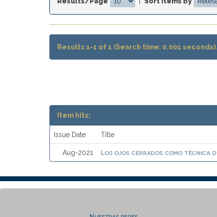
Results/Page
|
Sort items by
Results 1-1 of 1 (Search time: 0.001 seconds)
Item hits:
Issue Date
Title
Los ojos cerrados como técnica de
Aug-2021
Nuestras redes