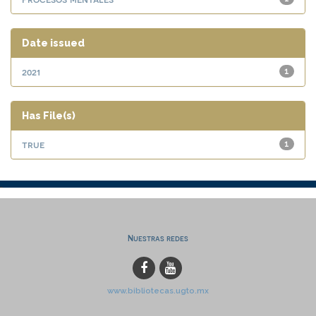
Date issued
2021
1
Has File(s)
true
1
Nuestras redes
www.bibliotecas.ugto.mx