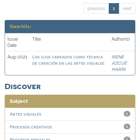
previous
1
next
Item hits:
Issue
Title
Author(s)
Date
Los ojos cerrados como técnica
IRENE
Aug-2021
de creación en las artes visuales
AZCUÉ
MARÍN
Discover
Subject
Artes visuales
1
Procesos creativos
1
Procesos mentales
1