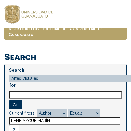
Skip
navigation
Repositorio Institucional de la Universidad de
Guanajuato
Search
Search:
for
Current filters: