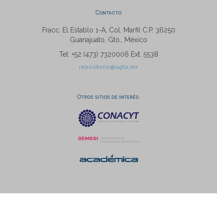
Contacto
Fracc. El Establo 1-A, Col. Marfil C.P. 36250
Guanajuato, Gto., México
Tel: +52 (473) 7320006 Ext. 5538
repositorio@ugto.mx
Otros sitios de interés: