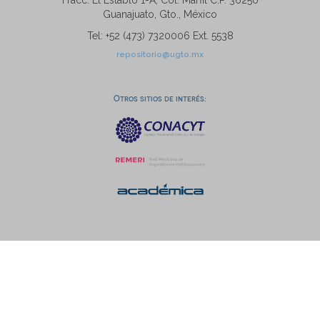
Fracc. El Establo 1-A, Col. Marfil C.P. 36250
Guanajuato, Gto., México
Tel: +52 (473) 7320006 Ext. 5538
repositorio@ugto.mx
Otros sitios de interés: