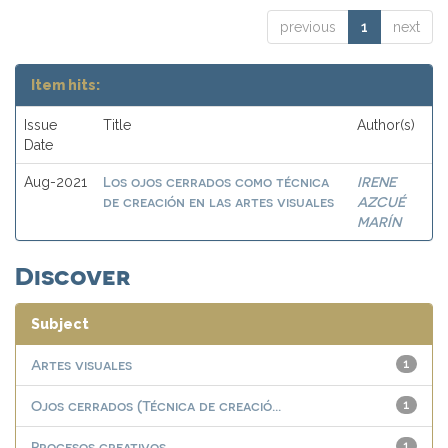
previous
1
next
Item hits:
Issue
Title
Author(s)
Date
Los ojos cerrados como técnica
IRENE
Aug-2021
de creación en las artes visuales
AZCUÉ
MARÍN
Discover
Subject
Artes visuales
1
Ojos cerrados (Técnica de creació...
1
Procesos creativos
1