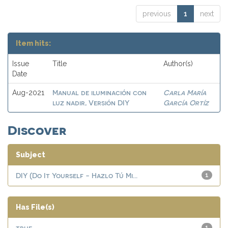
previous
1
next
Item hits:
Issue
Title
Author(s)
Date
Manual de iluminación con
Carla María
Aug-2021
luz nadir, Versión DIY
García Ortíz
Discover
Subject
DIY (Do It Yourself - Hazlo Tú Mi...
1
Has File(s)
true
1