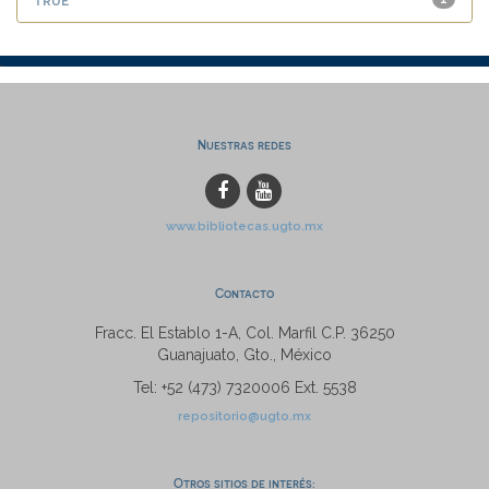
Nuestras redes
www.bibliotecas.ugto.mx
Contacto
Fracc. El Establo 1-A, Col. Marfil C.P. 36250
Guanajuato, Gto., México
Tel: +52 (473) 7320006 Ext. 5538
repositorio@ugto.mx
Otros sitios de interés: