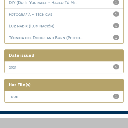
DIY (Do It Yourself - Hazlo Tú Mi...
1
Fotografía - Técnicas
1
Luz nadir (Iluminación)
1
Técnica del Dodge and Burn (Photo...
1
Date issued
2021
1
Has File(s)
true
1