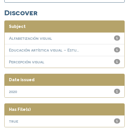
Discover
Subject
Alfabetización visual
1
Educación artística visual – Estu...
1
Percepción visual
1
Date issued
2020
1
Has File(s)
true
1