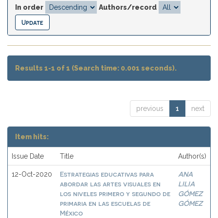
In order
Authors/record
Results 1-1 of 1 (Search time: 0.001 seconds).
previous
1
next
Item hits:
Issue Date
Title
Author(s)
Estrategias educativas para
ANA
12-Oct-2020
abordar las artes visuales en
LILIA
los niveles primero y segundo de
GÓMEZ
primaria en las escuelas de
GÓMEZ
México