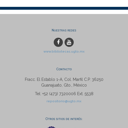
Nuestras redes
www.bibliotecas.ugto.mx
Contacto
Fracc. El Establo 1-A, Col. Marfil C.P. 36250
Guanajuato, Gto., México
Tel: +52 (473) 7320006 Ext. 5538
repositorio@ugto.mx
Otros sitios de interés: