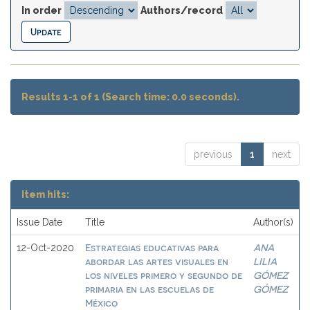
In order
Authors/record
Results 1-1 of 1 (Search time: 0.0 seconds).
previous
1
next
Item hits:
Issue Date
Title
Author(s)
Estrategias educativas para
ANA
12-Oct-2020
abordar las artes visuales en
LILIA
los niveles primero y segundo de
GÓMEZ
primaria en las escuelas de
GÓMEZ
México