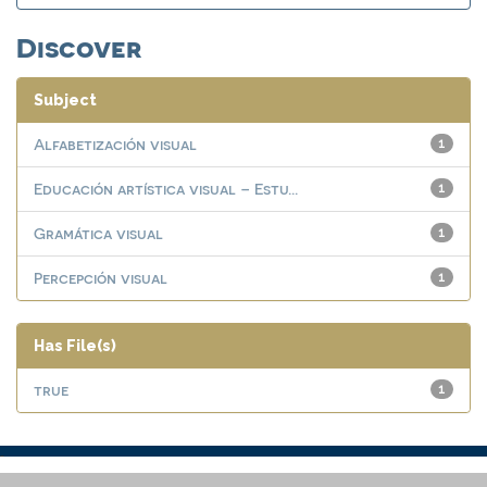
Discover
Subject
Alfabetización visual
1
Educación artística visual – Estu...
1
Gramática visual
1
Percepción visual
1
Has File(s)
true
1