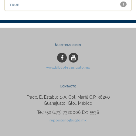
true
1
Nuestras redes
www.bibliotecas.ugto.mx
Contacto
Fracc. El Establo 1-A, Col. Marfil C.P. 36250
Guanajuato, Gto., México
Tel: +52 (473) 7320006 Ext. 5538
repositorio@ugto.mx