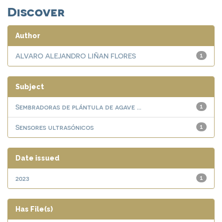
Discover
Author
ALVARO ALEJANDRO LIÑAN FLORES
1
Subject
Sembradoras de plántula de agave ...
1
Sensores ultrasónicos
1
Date issued
2023
1
Has File(s)