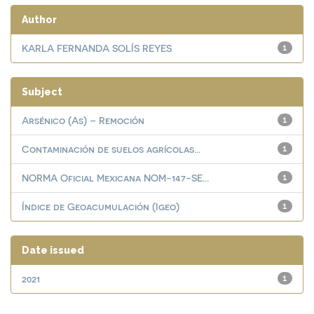
Author
KARLA FERNANDA SOLÍS REYES
1
Subject
Arsénico (As) – Remoción
1
Contaminación de suelos agrícolas...
1
NORMA Oficial Mexicana NOM-147-SE...
1
Índice de Geoacumulación (Igeo)
1
Date issued
2021
1