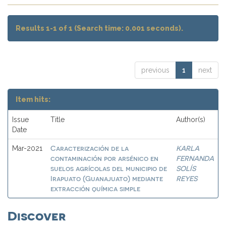
Results 1-1 of 1 (Search time: 0.001 seconds).
previous
1
next
Item hits:
Issue
Title
Author(s)
Date
Caracterización de la
KARLA
Mar-2021
contaminación por arsénico en
FERNANDA
suelos agrícolas del municipio de
SOLÍS
Irapuato (Guanajuato) mediante
REYES
extracción química simple
Discover