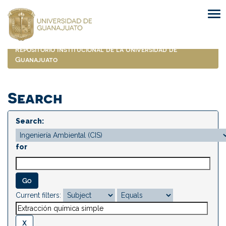
Skip
navigation
Repositorio Institucional de la Universidad de
Guanajuato
Search
Search:
for
Current filters: