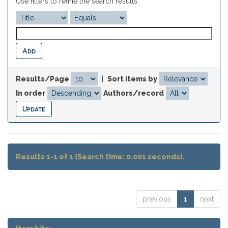
Use filters to refine the search results.
Results/Page
|
Sort items by
In order
Authors/record
Results 1-1 of 1 (Search time: 0.001 seconds).
previous
1
next