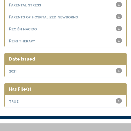
Parental stress
1
Parents of hospitalized newborns
1
Recién nacido
1
Reiki therapy
1
Date issued
2021
1
Has File(s)
true
1