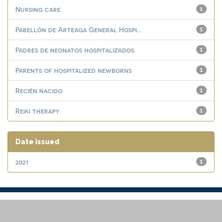
Nursing care
1
Pabellón de Arteaga General Hospi...
1
Padres de neonatos hospitalizados
1
Parents of hospitalized newborns
1
Recién nacido
1
Reiki therapy
1
Date issued
2021
1