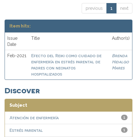
previous
1
next
Item hits:
Issue
Title
Author(s)
Date
Efecto del Reiki como cuidado de
Brenda
Feb-2021
enfermería en estrés parental de
Hidalgo
padres con neonatos
Mares
hospitalizados
Discover
Subject
Atención de enfermería
1
Estrés parental
1