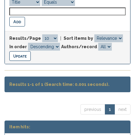
Results/Page
|
Sort items by
In order
Authors/record
Results 1-1 of 1 (Search time: 0.001 seconds).
previous
1
next
Item hits: