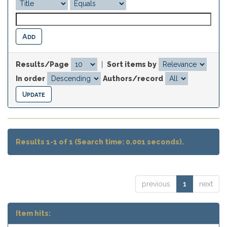
Results/Page
|
Sort items by
In order
Authors/record
Results 1-1 of 1 (Search time: 0.001 seconds).
previous
1
next
Item hits: