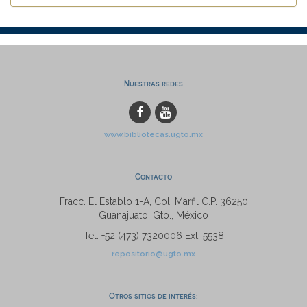
Nuestras redes
www.bibliotecas.ugto.mx
Contacto
Fracc. El Establo 1-A, Col. Marfil C.P. 36250
Guanajuato, Gto., México
Tel: +52 (473) 7320006 Ext. 5538
repositorio@ugto.mx
Otros sitios de interés: