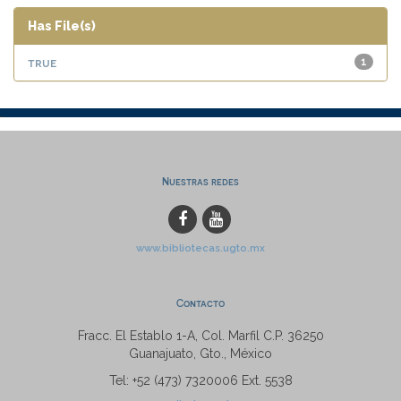
Has File(s)
true
1
Nuestras redes
www.bibliotecas.ugto.mx
Contacto
Fracc. El Establo 1-A, Col. Marfil C.P. 36250
Guanajuato, Gto., México
Tel: +52 (473) 7320006 Ext. 5538