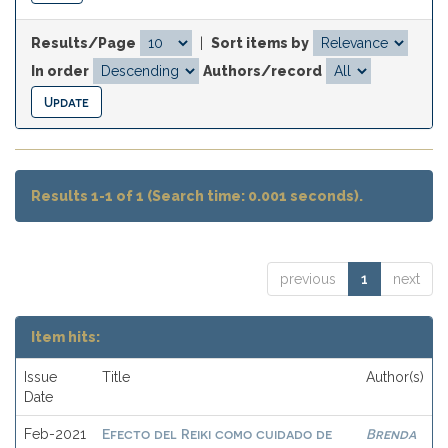
Results/Page
|
Sort items by
In order
Authors/record
Results 1-1 of 1 (Search time: 0.001 seconds).
previous
1
next
Item hits:
Issue
Title
Author(s)
Date
Efecto del Reiki como cuidado de
Brenda
Feb-2021