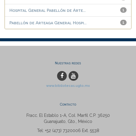
Hospital General Pabellón de Arte...
1
Pabellón de Arteaga General Hospi...
1
Nuestras redes
www.bibliotecas.ugto.mx
Contacto
Fracc. El Establo 1-A, Col. Marfil C.P. 36250
Guanajuato, Gto., México
Tel: +52 (473) 7320006 Ext. 5538