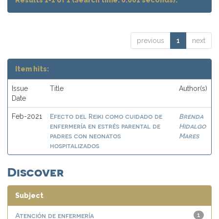
Results 1-1 of 1 (Search time: 0.001 seconds).
previous
1
next
Item hits:
Issue
Title
Author(s)
Date
Efecto del Reiki como cuidado de
Brenda
Feb-2021
enfermería en estrés parental de
Hidalgo
padres con neonatos
Mares
hospitalizados
Discover
Subject
Atención de enfermería
1