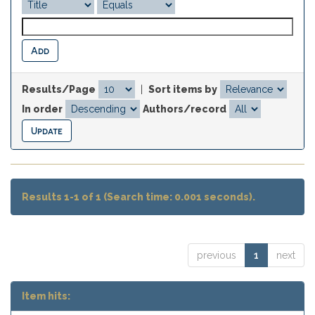
Results/Page
|
Sort items by
In order
Authors/record
Results 1-1 of 1 (Search time: 0.001 seconds).
previous
1
next
Item hits: