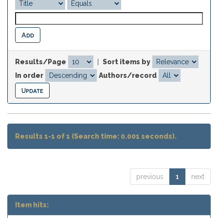
Results/Page
|
Sort items by
In order
Authors/record
Results 1-1 of 1 (Search time: 0.001 seconds).
previous
1
next
Item hits: