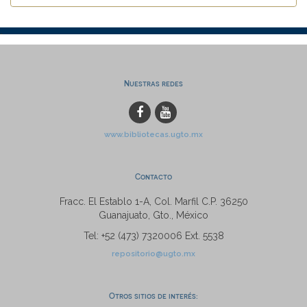
Nuestras redes
www.bibliotecas.ugto.mx
Contacto
Fracc. El Establo 1-A, Col. Marfil C.P. 36250
Guanajuato, Gto., México
Tel: +52 (473) 7320006 Ext. 5538
repositorio@ugto.mx
Otros sitios de interés: