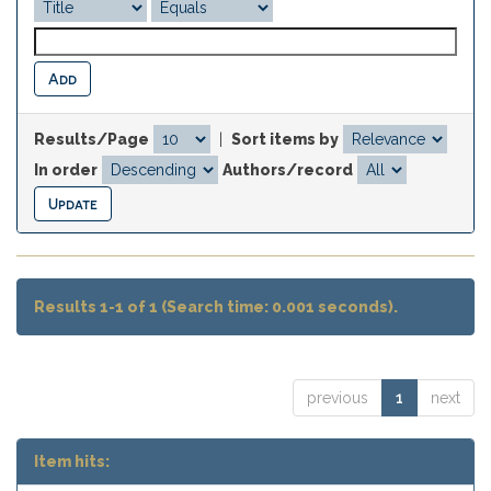
Results/Page
|
Sort items by
In order
Authors/record
Results 1-1 of 1 (Search time: 0.001 seconds).
previous
1
next
Item hits: