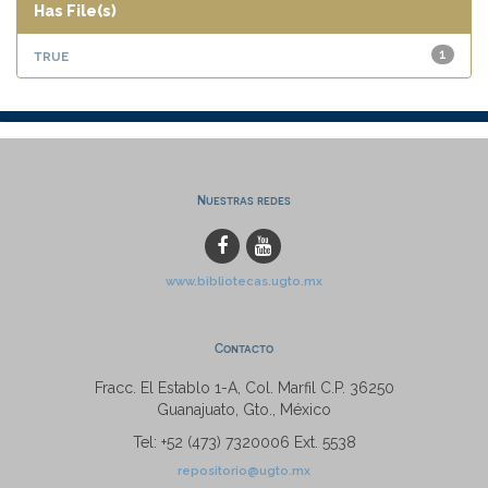
Has File(s)
true
1
Nuestras redes
www.bibliotecas.ugto.mx
Contacto
Fracc. El Establo 1-A, Col. Marfil C.P. 36250
Guanajuato, Gto., México
Tel: +52 (473) 7320006 Ext. 5538
repositorio@ugto.mx