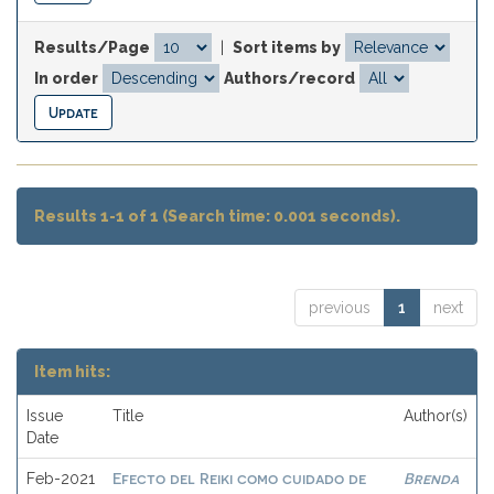
Results/Page
|
Sort items by
In order
Authors/record
Results 1-1 of 1 (Search time: 0.001 seconds).
previous
1
next
Item hits:
Issue
Title
Author(s)
Date
Efecto del Reiki como cuidado de
Brenda
Feb-2021