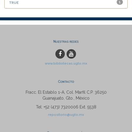
true
1
Nuestras redes
www.bibliotecas.ugto.mx
Contacto
Fracc. El Establo 1-A, Col. Marfil C.P. 36250
Guanajuato, Gto., México
Tel: +52 (473) 7320006 Ext. 5538
repositorio@ugto.mx