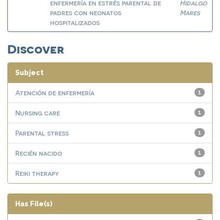
enfermería en estrés parental de
Hidalgo
padres con neonatos
Mares
hospitalizados
Discover
Subject
Atención de enfermería
1
Nursing care
1
Parental stress
1
Recién nacido
1
Reiki therapy
1
Has File(s)