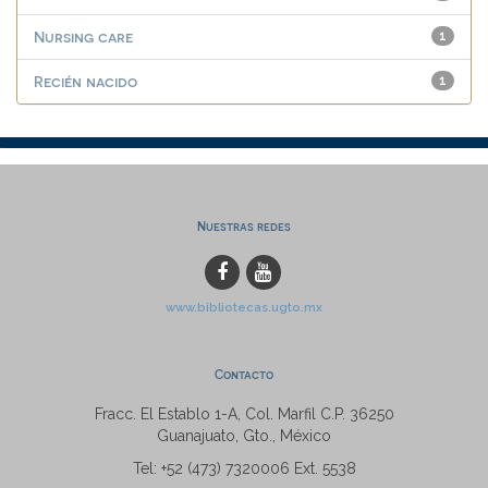
Nursing care
1
Recién nacido
1
Nuestras redes
www.bibliotecas.ugto.mx
Contacto
Fracc. El Establo 1-A, Col. Marfil C.P. 36250
Guanajuato, Gto., México
Tel: +52 (473) 7320006 Ext. 5538