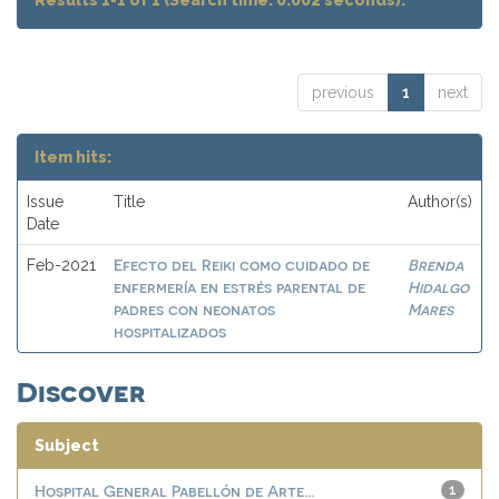
Results 1-1 of 1 (Search time: 0.002 seconds).
previous
1
next
Item hits:
Issue
Title
Author(s)
Date
Efecto del Reiki como cuidado de
Brenda
Feb-2021
enfermería en estrés parental de
Hidalgo
padres con neonatos
Mares
hospitalizados
Discover
Subject
Hospital General Pabellón de Arte...
1