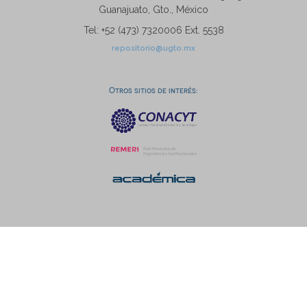
Guanajuato, Gto., México
Tel: +52 (473) 7320006 Ext. 5538
repositorio@ugto.mx
Otros sitios de interés: