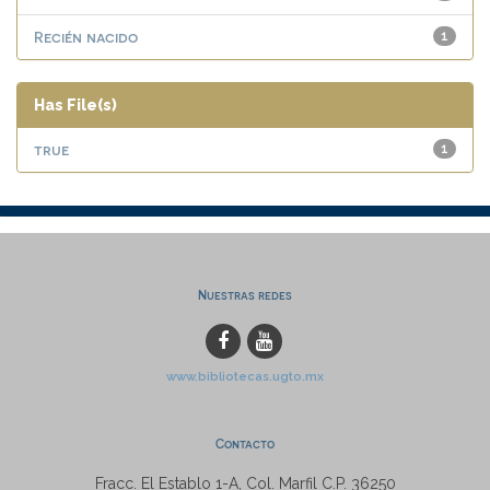
Recién nacido
1
Has File(s)
true
1
Nuestras redes
www.bibliotecas.ugto.mx
Contacto
Fracc. El Establo 1-A, Col. Marfil C.P. 36250