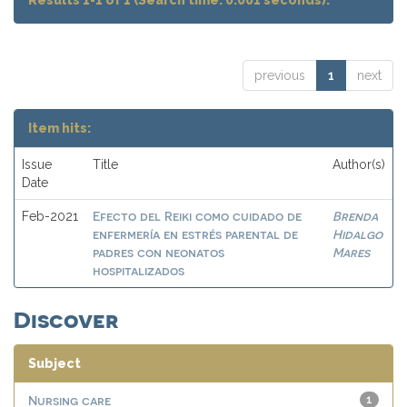
Results 1-1 of 1 (Search time: 0.001 seconds).
previous
1
next
Item hits:
Issue
Title
Author(s)
Date
Efecto del Reiki como cuidado de
Brenda
Feb-2021
enfermería en estrés parental de
Hidalgo
padres con neonatos
Mares
hospitalizados
Discover
Subject
Nursing care
1