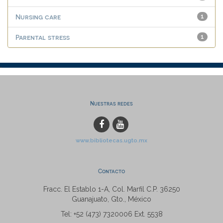
Nursing care
1
Parental stress
1
Nuestras redes
www.bibliotecas.ugto.mx
Contacto
Fracc. El Establo 1-A, Col. Marfil C.P. 36250
Guanajuato, Gto., México
Tel: +52 (473) 7320006 Ext. 5538