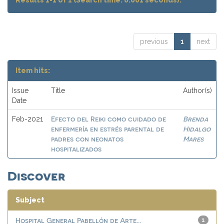
Results 1-1 of 1 (Search time: 0.001 seconds).
previous
1
next
Item hits:
Issue
Title
Author(s)
Date
Efecto del Reiki como cuidado de
Brenda
Feb-2021
enfermería en estrés parental de
Hidalgo
padres con neonatos
Mares
hospitalizados
Discover
Subject
Hospital General Pabellón de Arte...
1