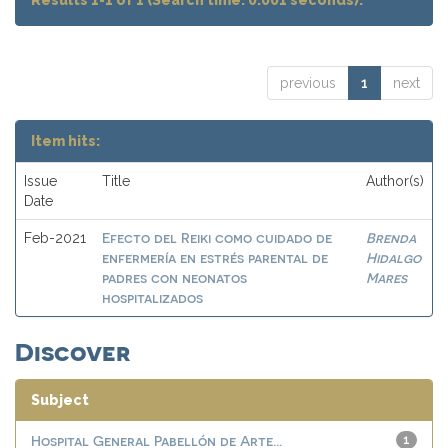
Results 1-1 of 1 (Search time: 0.001 seconds).
previous
1
next
Item hits:
Issue
Title
Author(s)
Date
Efecto del Reiki como cuidado de
Brenda
Feb-2021
enfermería en estrés parental de
Hidalgo
padres con neonatos
Mares
hospitalizados
Discover
Subject
Hospital General Pabellón de Arte...
1