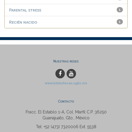
Parental stress
1
Recién nacido
1
Nuestras redes
www.bibliotecas.ugto.mx
Contacto
Fracc. El Establo 1-A, Col. Marfil C.P. 36250
Guanajuato, Gto., México
Tel: +52 (473) 7320006 Ext. 5538