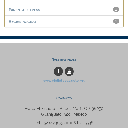
Parental stress
1
Recién nacido
1
Nuestras redes
www.bibliotecas.ugto.mx
Contacto
Fracc. El Establo 1-A, Col. Marfil C.P. 36250
Guanajuato, Gto., México
Tel: +52 (473) 7320006 Ext. 5538