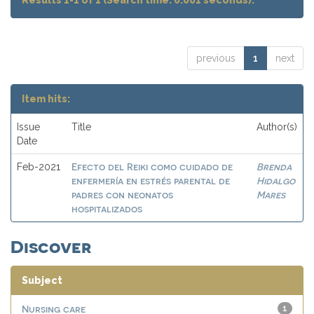
Results 1-1 of 1 (Search time: 0.001 seconds).
previous
1
next
Item hits:
Issue
Title
Author(s)
Date
Efecto del Reiki como cuidado de
Brenda
Feb-2021
enfermería en estrés parental de
Hidalgo
padres con neonatos
Mares
hospitalizados
Discover
Subject
Nursing care
1