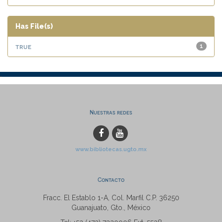
Has File(s)
true
1
Nuestras redes
www.bibliotecas.ugto.mx
Contacto
Fracc. El Establo 1-A, Col. Marfil C.P. 36250
Guanajuato, Gto., México